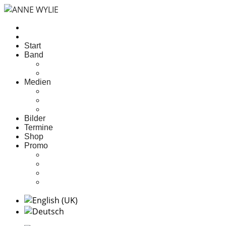
Start
Band
über Anne
die Band
Medien
Hörproben
Diskografie
Videos
Bilder
Termine
Shop
Promo
Pressetext
Pressefotos
Biography Anne Wylie
Technischer Rider