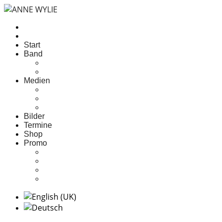
Start
Band
über Anne
die Band
Medien
Hörproben
Diskografie
Videos
Bilder
Termine
Shop
Promo
Pressetext
Pressefotos
Biography Anne Wylie
Technischer Rider